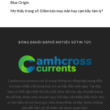
Blue Origin
Mơ thấy trúng số: Điềm báo may mắn hay cạm bẫy tâm lý?
BÓNG ĐÁ
HỎI ĐÁP
SỔ MƠ
TIỂU SỬ
TIN TỨC
Camhcrosscurrents.net là trang thông tin tổng hợp mang đến
cho bạn nhiều nội dung hữu ích và hấp dẫn mỗi ngày. Tại đây,
bạn có thể cập nhật tin tức mới, theo dõi các câu chuyện bóng
đá nổi bật, khám phá chuyên mục hỏi đáp với nhiều kiến thức thú
vị, tìm hiểu sổ mơ theo góc nhìn tham khảo và đọc thêm những
bài viết tiểu sử về nhân vật được quan tâm.