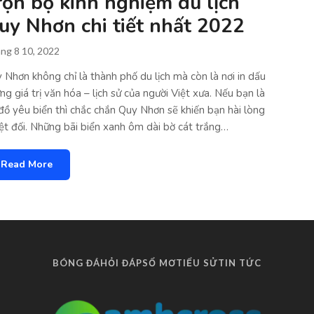
rọn bộ kinh nghiệm du lịch
uy Nhơn chi tiết nhất 2022
ng 8 10, 2022
 Nhơn không chỉ là thành phố du lịch mà còn là nơi in dấu
ng giá trị văn hóa – lịch sử của người Việt xưa. Nếu bạn là
 đồ yêu biển thì chắc chắn Quy Nhơn sẽ khiến bạn hài lòng
ệt đối. Những bãi biển xanh ôm dài bờ cát trắng…
Read More
BÓNG ĐÁ
HỎI ĐÁP
SỔ MƠ
TIỂU SỬ
TIN TỨC