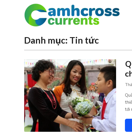
Danh mục:
Tin tức
Q
c
Thá
Quà
thi
tới 