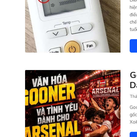
Điề
hiệ
điề
chế
tuổi
G
D
Thá
Goo
gốc
Xoi