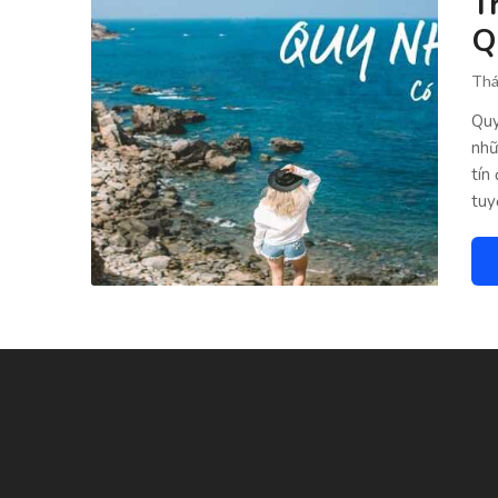
T
Q
Thá
Quy
nhữ
tín
tuy