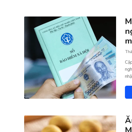
M
n
m
Thá
Cập
ngh
nhậ
Ă
M