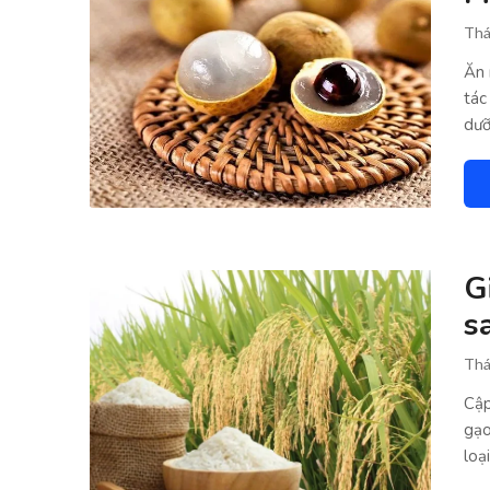
Thá
Ăn 
tác
dưỡ
G
s
Thá
Cập
gạo
loạ