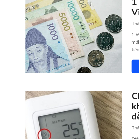
1
V
Thá
1 W
mới
tiề
C
k
d
Thá