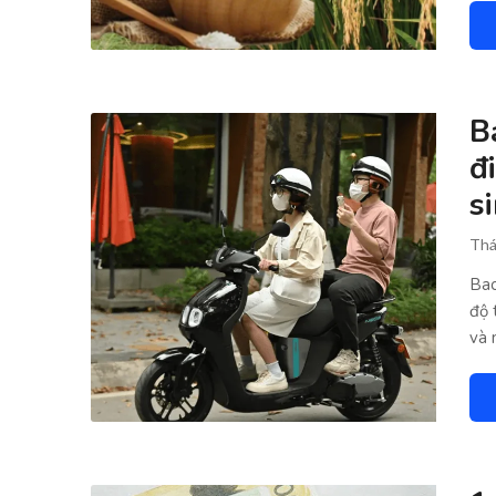
B
đ
s
Thá
Bao
độ 
và 