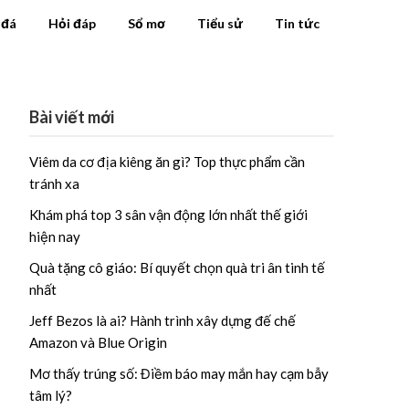
 đá
Hỏi đáp
Sổ mơ
Tiểu sử
Tin tức
Bài viết mới
Viêm da cơ địa kiêng ăn gì? Top thực phẩm cần
tránh xa
Khám phá top 3 sân vận động lớn nhất thế giới
hiện nay
Quà tặng cô giáo: Bí quyết chọn quà tri ân tinh tế
nhất
Jeff Bezos là ai? Hành trình xây dựng đế chế
Amazon và Blue Origin
Mơ thấy trúng số: Điềm báo may mắn hay cạm bẫy
tâm lý?