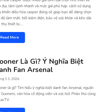
u hòa Casper được nhiều gia đình lựa chọn nhờ thiết kế
n đại, làm lạnh nhanh và mức giá phù hợp. cách sử dụng
u khiển điều hòa casper đúng sẽ giúp bạn dễ dàng chọn
 độ làm mát, tiết kiệm điện, bảo vệ sức khỏe và kéo dài
 thọ thiết bị….
Read More
ooner Là Gì? Ý Nghĩa Biệt
anh Fan Arsenal
ng 5 5, 2026
ner là gì? Tìm hiểu ý nghĩa biệt danh fan Arsenal, nguồn
 Gunners, văn hóa cổ động viên và sức hút Pháo thủ cùng
lacTV.