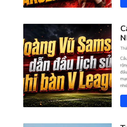
C
N
Thá
Cầu
rộn
đấu
mạn
nhi