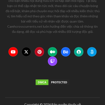
cho bạn nhiều nội dung hữu ích và hấp dẫn mỗi ngày. Tại đây,
bạn có thể cập nhật tin tức mới, theo dõi các câu chuyện bóng
đá nổi bật, khám phá chuyên mục hỏi đáp với nhiều kiến thức thú
vị, tìm hiểu sổ mơ theo góc nhìn tham khảo và đọc thêm những
bài viết tiểu sử về nhân vật được quan tâm.
Camhcrosscurrents.net luôn hướng đến việc chia sẻ thông tin
đa dạng, dễ đọc và phù hợp với nhiều đối tượng độc giả.
Copyright © 2026 Bản quyền thuộc về