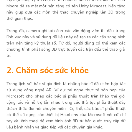
Moore đã ra mắt một nền tảng có tên Unity Miracast. Nền tảng
này giúp đưa các môn thể thao chuyên nghiệp lên 3D trong
thời gian thực.
Trong đó, camera ghi lại cảnh các vận động viên thi đấu trong
lĩnh vực này và sử dụng dữ liệu này để tạo ra các cặp song sinh
trên nền tảng kỹ thuật số. Từ đó, người dùng có thể xem các
chương trình phát sóng 3D trực tuyến các trận đấu thể thao giải
trí.
2. Chăm sóc sức khỏe
Trong lịch sử, bác sĩ gia đình là những bác sĩ đầu tiên hợp tác
sử dụng công nghệ AR. Ví dụ: tai nghe thực tế hỗn hợp của
Microsoft cho phép các bác sĩ phẫu thuật trên khắp thế giới
cộng tác và hỗ trợ lẫn nhau trong các thủ tục phẫu thuật đầy
thách thức đòi hỏi chuyên môn. Cụ thể, các bác sĩ phẫu thuật
có thể sử dụng các thiết bị HoloLens của Microsoft với cử chỉ
tay và lệnh thoại để xem hình ảnh 3D từ bản quét, truy cập dữ
liệu bệnh nhân và giao tiếp với các chuyên gia khác.