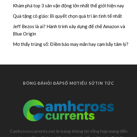
Khám phá top 3 sân vận động lớn nhất thế giới hiện nay
Quà tặng cô giáo: Bí quyết chọn quà tri ân tinh tế nhất
Jeff Bezos là ai? Hành trình xây dựng đế chế Amazon và
Blue Origin
Mơ thấy trúng số: Điềm báo may mắn hay cạm bẫy tâm lý?
BÓNG ĐÁ
HỎI ĐÁP
SỔ MƠ
TIỂU SỬ
TIN TỨC
Camhcrosscurrents.net là trang thông tin tổng hợp mang đến