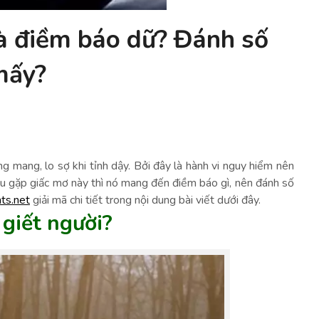
là điềm báo dữ? Đánh số
mấy?
g mang, lo sợ khi tỉnh dậy. Bởi đây là hành vi nguy hiểm nên
ếu gặp giấc mơ này thì nó mang đến điềm báo gì, nên đánh số
ts.net
giải mã chi tiết trong nội dung bài viết dưới đây.
 giết người?