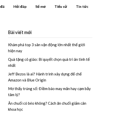
 đá
Hỏi đáp
Sổ mơ
Tiểu sử
Tin tức
Bài viết mới
Khám phá top 3 sân vận động lớn nhất thế giới
hiện nay
Quà tặng cô giáo: Bí quyết chọn quà tri ân tinh tế
nhất
Jeff Bezos là ai? Hành trình xây dựng đế chế
Amazon và Blue Origin
Mơ thấy trúng số: Điềm báo may mắn hay cạm bẫy
tâm lý?
Ăn chuối có béo không? Cách ăn chuối giảm cân
khoa học