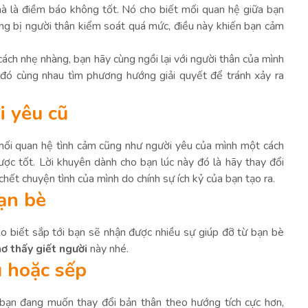
à là điềm báo không tốt. Nó cho biết mối quan hệ giữa bạn
ng bị người thân kiểm soát quá mức, điều này khiến bạn cảm
ch nhẹ nhàng, bạn hãy cùng ngồi lại với người thân của mình
ừ đó cùng nhau tìm phương hướng giải quyết để tránh xảy ra
i yêu cũ
mối quan hệ tình cảm cũng như người yêu của mình một cách
ược tốt. Lời khuyên dành cho bạn lúc này đó là hãy thay đổi
ết chuyện tình của mình do chính sự ích kỷ của bạn tạo ra.
ạn bè
o biết sắp tới bạn sẽ nhận được nhiều sự giúp đỡ từ bạn bè
ơ thấy giết người
này nhé.
ủ hoặc sếp
 bạn đang muốn thay đổi bản thân theo hướng tích cực hơn,