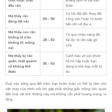
chết hoặc chặt
khẳng định vị thế bản
đầu rắn
thân
Cơ hội đổi đời, thay đổi
Mơ thấy rắn
09 – 90
công việc hoặc có bước
đang lột xác
tiến lớn về địa vị
Mơ thấy con rắn
Có quý nhân nâng đỡ,
khổng lồ (rắn
28 – 82
tài lộc to lớn sắp gõ
khổng lồ, mãng
cửa
xà)
Mơ thấy bị rắn
Cảnh báo về sức khỏe
quấn chặt quanh
hệ hô hấp hoặc bạn
05 – 50
cổ không thở
đang bị kìm kẹp, mất tự
được
do
Dựa vào bảng quy đổi trên, bạn hoàn toàn có thể tự làm chủ
vận may của mình mỗi khi gặp phải những giấc mộng liên quan
đến loài vật linh thiêng này mà không cần phải hoang mang, lo
lắng.