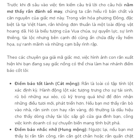
Trước khi đi sâu vào việc tìm kiếm câu trả lời cho câu hỏi
nằm
mơ thấy rắn đánh số may
, chúng ta cần hiểu rõ bản chất và
căn nguyên của giấc mơ này. Trong văn hóa phương Đông, đặc
biệt là tại Việt Nam, rắn không đơn thuần là một loài động vật
hoang dã. Nó là biểu tượng của Vua chúa, sự quyền lực, sự linh
thiêng, tài lộc nhưng bên cạnh đó cũng ẩn chứa đầy rẫy hiểm
họa, sự ranh mãnh và những cạm bẫy rình rập.
Theo các chuyên gia giải mã giấc mơ, việc hình ảnh con rắn xuất
hiện khi bạn đang say giấc nồng có thể chia làm hai nhánh điềm
báo cốt lõi:
Điềm báo tốt lành (Cát mộng):
Rắn là loài có tập tính lột
xác định kỳ. Hành động lột xác tượng trưng cho sự tái sinh,
rũ bỏ những xui xẻo, cũ kỹ trong quá khứ để đón nhận
những điều tươi mới, phát triển hơn. Nếu bạn mơ thấy rắn bò
vào nhà, rắn sinh con hay rắn vàng, đó thường là dấu hiệu
cho thấy dòng chảy tài lộc sắp gõ cửa gia đình bạn, công
việc kinh doanh có sự chuyển biến mang tính bứt phá.
Điềm báo nhắc nhở (Hung mộng):
Ngược lại, nếu bạn mơ
thấy bị rắn tấn công, rắn cắn gót chân hoặc rắn quấn chặt