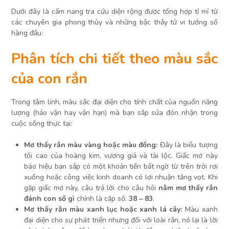
Dưới đây là cẩm nang tra cứu diện rộng được tổng hợp tỉ mỉ từ
các chuyên gia phong thủy và những bậc thầy tử vi tướng số
hàng đầu:
Phân tích chi tiết theo màu sắc
của con rắn
Trong tâm linh, màu sắc đại diện cho tính chất của nguồn năng
lượng (hảo vận hay vận hạn) mà bạn sắp sửa đón nhận trong
cuộc sống thực tại:
Mơ thấy rắn màu vàng hoặc màu đồng:
Đây là biểu tượng
tối cao của hoàng kim, vương giả và tài lộc. Giấc mơ này
báo hiệu bạn sắp có một khoản tiền bất ngờ từ trên trời rơi
xuống hoặc công việc kinh doanh có lợi nhuận tăng vọt. Khi
gặp giấc mơ này, câu trả lời cho câu hỏi
nằm mơ thấy rắn
đánh con số gì
chính là cặp số:
38 – 83
.
Mơ thấy rắn màu xanh lục hoặc xanh lá cây:
Màu xanh
đại diện cho sự phát triển nhưng đối với loài rắn, nó lại là lời