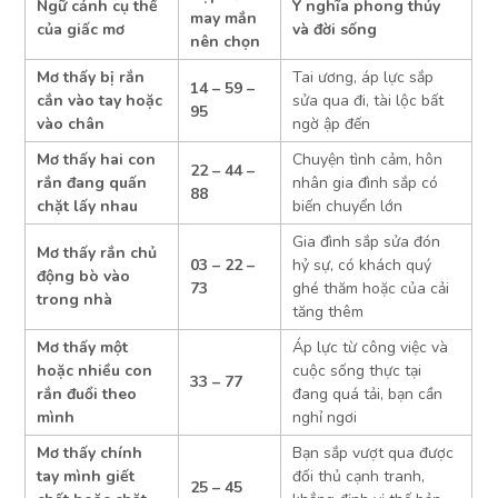
Ngữ cảnh cụ thể
Ý nghĩa phong thủy
may mắn
của giấc mơ
và đời sống
nên chọn
Mơ thấy bị rắn
Tai ương, áp lực sắp
14 – 59 –
cắn vào tay hoặc
sửa qua đi, tài lộc bất
95
vào chân
ngờ ập đến
Mơ thấy hai con
Chuyện tình cảm, hôn
22 – 44 –
rắn đang quấn
nhân gia đình sắp có
88
chặt lấy nhau
biến chuyển lớn
Gia đình sắp sửa đón
Mơ thấy rắn chủ
03 – 22 –
hỷ sự, có khách quý
động bò vào
73
ghé thăm hoặc của cải
trong nhà
tăng thêm
Mơ thấy một
Áp lực từ công việc và
hoặc nhiều con
cuộc sống thực tại
33 – 77
rắn đuổi theo
đang quá tải, bạn cần
mình
nghỉ ngơi
Mơ thấy chính
Bạn sắp vượt qua được
tay mình giết
đối thủ cạnh tranh,
25 – 45