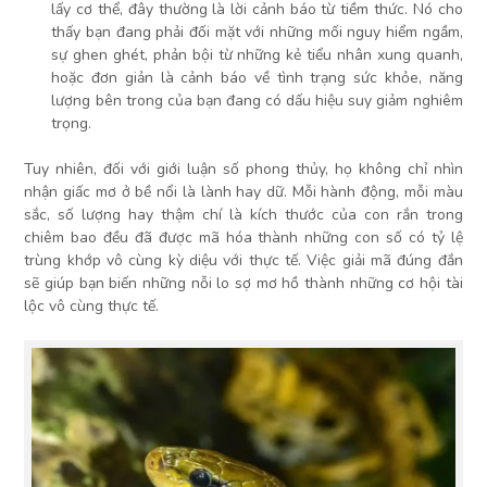
lấy cơ thể, đây thường là lời cảnh báo từ tiềm thức. Nó cho
thấy bạn đang phải đối mặt với những mối nguy hiểm ngầm,
sự ghen ghét, phản bội từ những kẻ tiểu nhân xung quanh,
hoặc đơn giản là cảnh báo về tình trạng sức khỏe, năng
lượng bên trong của bạn đang có dấu hiệu suy giảm nghiêm
trọng.
Tuy nhiên, đối với giới luận số phong thủy, họ không chỉ nhìn
nhận giấc mơ ở bề nổi là lành hay dữ. Mỗi hành động, mỗi màu
sắc, số lượng hay thậm chí là kích thước của con rắn trong
chiêm bao đều đã được mã hóa thành những con số có tỷ lệ
trùng khớp vô cùng kỳ diệu với thực tế. Việc giải mã đúng đắn
sẽ giúp bạn biến những nỗi lo sợ mơ hồ thành những cơ hội tài
lộc vô cùng thực tế.