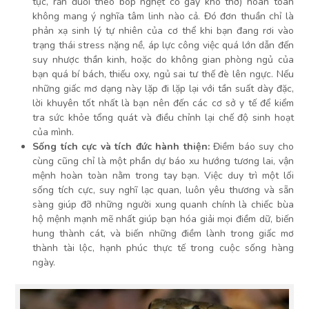
tục, rắn đuổi theo bóp nghẹt cổ gây khó thở) hoàn toàn
không mang ý nghĩa tâm linh nào cả. Đó đơn thuần chỉ là
phản xạ sinh lý tự nhiên của cơ thể khi bạn đang rơi vào
trạng thái stress nặng nề, áp lực công việc quá lớn dẫn đến
suy nhược thần kinh, hoặc do không gian phòng ngủ của
bạn quá bí bách, thiếu oxy, ngủ sai tư thế đè lên ngực. Nếu
những giấc mơ dạng này lặp đi lặp lại với tần suất dày đặc,
lời khuyên tốt nhất là bạn nên đến các cơ sở y tế để kiểm
tra sức khỏe tổng quát và điều chỉnh lại chế độ sinh hoạt
của mình.
Sống tích cực và tích đức hành thiện:
Điềm báo suy cho
cùng cũng chỉ là một phần dự báo xu hướng tương lai, vận
mệnh hoàn toàn nằm trong tay bạn. Việc duy trì một lối
sống tích cực, suy nghĩ lạc quan, luôn yêu thương và sẵn
sàng giúp đỡ những người xung quanh chính là chiếc bùa
hộ mệnh mạnh mẽ nhất giúp bạn hóa giải mọi điềm dữ, biến
hung thành cát, và biến những điềm lành trong giấc mơ
thành tài lộc, hạnh phúc thực tế trong cuộc sống hàng
ngày.