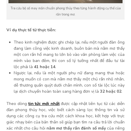
Tra cứu bộ số may mắn chuẩn phong thủy theo từng hành động cụ thể của
rắn trong mơ.
Ví dụ thực tế từ thực tiễn:
Theo kinh nghiệm được ghi chép lại, nếu một người đàn ông
đang làm công việc kinh doanh, buôn bán mà nằm mơ thấy
một con rắn hổ mang to lớn bò vào văn phòng làm việc của
mình vào ban đêm, thì con số lý tưởng nhất để đầu tư tài
lộc phải là
41 hoặc 14
.
Ngược lại, nếu là một người phụ nữ đang mang thai hoặc
mong muốn có con mà nằm mơ thấy một chú rắn nhỏ nhắn,
dễ thương quấn quýt dưới chân mình, con số tài lộc lúc này
lại dịch chuyển hoàn toàn sang hàng đơn vị là
32 hoặc 02
.
Theo dòng
tin tức mới nhất
được cập nhật liên tục từ các diễn
đàn phong thủy học, việc biết cách sàng lọc thông tin và sử
dụng các công cụ tra cứu một cách khoa học, kết hợp với trực
giác nhạy bén của bản thân sẽ giúp bạn tìm ra câu trả lời chuẩn
xác nhất cho câu hỏi
nằm mơ thấy rắn đánh số mấy
của riêng