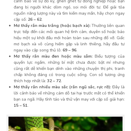
cảnh báo về sự đố kỵ, ghen ghét từ đồng nghiệp hoặc bạn
đang bị người khác dòm ngó, soi mói đời tư. Để giải tỏa
nguồn năng lượng này và tìm kiếm may mắn, hãy chọn ngay
cặp số:
26 – 62
.
Mơ thấy rắn màu trắng (hoặc bạch xà):
Thường liên quan
trực tiếp đến các mối quan hệ tình cảm, duyên số hoặc báo
hiệu một sự khởi đầu mới hoàn toàn sau những đổ vỡ. Giấc
mơ bạch xà vô cùng hiếm gặp và linh thiêng, hãy đầu tư
ngay vào cặp song thủ lô:
69 – 96
.
Mơ thấy rắn màu đen hoặc màu sẫm:
Biểu tượng của
quyền lực ngầm, những bí mật chưa được bật mí nhưng
cũng rất dễ khiến bạn dính vào những chuyện thị phi, tranh
chấp không đáng có trong cuộc sống. Con số tương ứng
thích hợp nhất là:
32 – 72
.
Mơ thấy rắn nhiều màu sắc (rắn ngũ sắc, rực rỡ):
Đây là
lời cảnh báo về những cám dỗ tai hại trước mắt có thể khiến
bạn sa ngã. Hãy tỉnh táo và thử vận may với cặp số giải hạn:
15 – 51
.