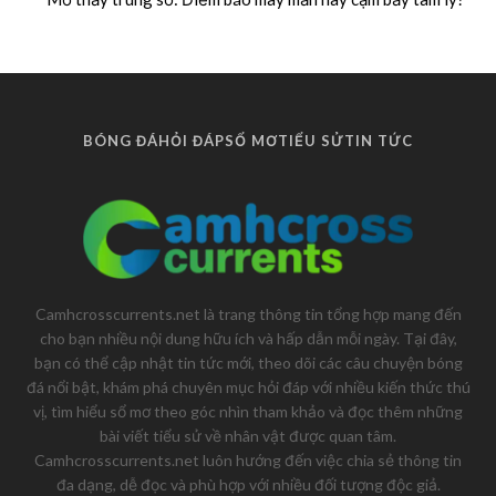
BÓNG ĐÁ
HỎI ĐÁP
SỔ MƠ
TIỂU SỬ
TIN TỨC
Camhcrosscurrents.net là trang thông tin tổng hợp mang đến
cho bạn nhiều nội dung hữu ích và hấp dẫn mỗi ngày. Tại đây,
bạn có thể cập nhật tin tức mới, theo dõi các câu chuyện bóng
đá nổi bật, khám phá chuyên mục hỏi đáp với nhiều kiến thức thú
vị, tìm hiểu sổ mơ theo góc nhìn tham khảo và đọc thêm những
bài viết tiểu sử về nhân vật được quan tâm.
Camhcrosscurrents.net luôn hướng đến việc chia sẻ thông tin
đa dạng, dễ đọc và phù hợp với nhiều đối tượng độc giả.