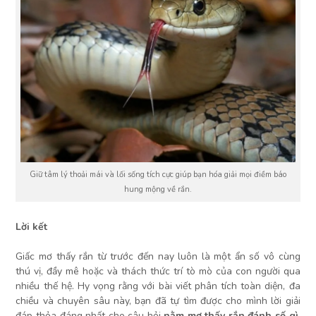
Giữ tâm lý thoải mái và lối sống tích cực giúp bạn hóa giải mọi điềm báo
hung mộng về rắn.
Lời kết
Giấc mơ thấy rắn từ trước đến nay luôn là một ẩn số vô cùng
thú vị, đầy mê hoặc và thách thức trí tò mò của con người qua
nhiều thế hệ. Hy vọng rằng với bài viết phân tích toàn diện, đa
chiều và chuyên sâu này, bạn đã tự tìm được cho mình lời giải
đáp thỏa đáng nhất cho câu hỏi
nằm mơ thấy rắn đánh số gì
,