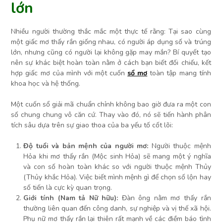
lớn
Nhiều người thường thắc mắc một thực tế rằng: Tại sao cùng
một giấc mơ thấy rắn giống nhau, có người áp dụng số và trúng
lớn, nhưng cũng có người lại không gặp may mắn? Bí quyết tạo
nên sự khác biệt hoàn toàn nằm ở cách bạn biết đối chiếu, kết
hợp giấc mơ của mình với một cuốn
sổ mơ
toàn tập mang tính
khoa học và hệ thống.
Một cuốn sổ giải mã chuẩn chỉnh không bao giờ đưa ra một con
số chung chung vô căn cứ. Thay vào đó, nó sẽ tiến hành phân
tích sâu dựa trên sự giao thoa của ba yếu tố cốt lõi:
Độ tuổi và bản mệnh của người mơ:
Người thuộc mệnh
Hỏa khi mơ thấy rắn (Mộc sinh Hỏa) sẽ mang một ý nghĩa
và con số hoàn toàn khác so với người thuộc mệnh Thủy
(Thủy khắc Hỏa). Việc biết mình mệnh gì để chọn số lộn hay
số tiến là cực kỳ quan trọng.
Giới tính (Nam tả Nữ hữu):
Đàn ông nằm mơ thấy rắn
thường liên quan đến công danh, sự nghiệp và vị thế xã hội.
Phụ nữ mơ thấy rắn lại thiên rất mạnh về các điềm báo tình