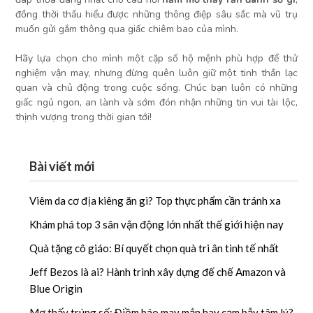
đồng thời thấu hiểu được những thông điệp sâu sắc mà vũ trụ
muốn gửi gắm thông qua giấc chiêm bao của mình.
Hãy lựa chọn cho mình một cặp số hộ mệnh phù hợp để thử
nghiệm vận may, nhưng đừng quên luôn giữ một tinh thần lạc
quan và chủ động trong cuộc sống. Chúc bạn luôn có những
giấc ngủ ngon, an lành và sớm đón nhận những tin vui tài lộc,
thịnh vượng trong thời gian tới!
Bài viết mới
Viêm da cơ địa kiêng ăn gì? Top thực phẩm cần tránh xa
Khám phá top 3 sân vận động lớn nhất thế giới hiện nay
Quà tặng cô giáo: Bí quyết chọn quà tri ân tinh tế nhất
Jeff Bezos là ai? Hành trình xây dựng đế chế Amazon và
Blue Origin
Mơ thấy trúng số: Điềm báo may mắn hay cạm bẫy tâm lý?