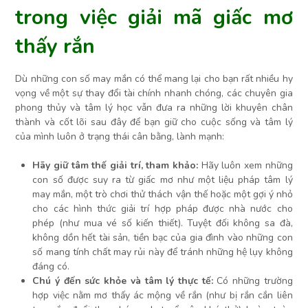
trong việc giải mã giấc mơ
thấy rắn
Dù những con số may mắn có thể mang lại cho bạn rất nhiều hy
vọng về một sự thay đổi tài chính nhanh chóng, các chuyên gia
phong thủy và tâm lý học vẫn đưa ra những lời khuyên chân
thành và cốt lõi sau đây để bạn giữ cho cuộc sống và tâm lý
của mình luôn ở trạng thái cân bằng, lành mạnh:
Hãy giữ tâm thế giải trí, tham khảo:
Hãy luôn xem những
con số được suy ra từ giấc mơ như một liệu pháp tâm lý
may mắn, một trò chơi thử thách vận thế hoặc một gợi ý nhỏ
cho các hình thức giải trí hợp pháp được nhà nước cho
phép (như mua vé số kiến thiết). Tuyệt đối không sa đà,
không dồn hết tài sản, tiền bạc của gia đình vào những con
số mang tính chất may rủi này để tránh những hệ lụy không
đáng có.
Chú ý đến sức khỏe và tâm lý thực tế:
Có những trường
hợp việc nằm mơ thấy ác mộng về rắn (như bị rắn cắn liên