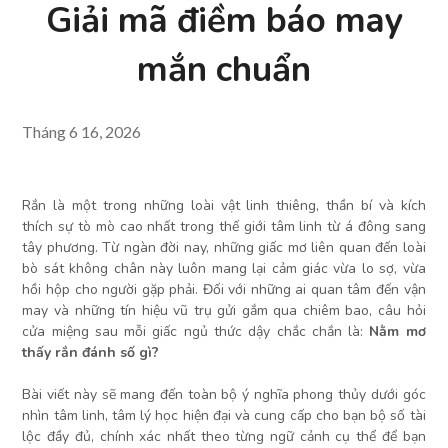
Giải mã điềm báo may
mắn chuẩn
Tháng 6 16, 2026
Rắn là một trong những loài vật linh thiêng, thần bí và kích
thích sự tò mò cao nhất trong thế giới tâm linh từ á đông sang
tây phương. Từ ngàn đời nay, những giấc mơ liên quan đến loài
bò sát không chân này luôn mang lại cảm giác vừa lo sợ, vừa
hồi hộp cho người gặp phải. Đối với những ai quan tâm đến vận
may và những tín hiệu vũ trụ gửi gắm qua chiêm bao, câu hỏi
cửa miệng sau mỗi giấc ngủ thức dậy chắc chắn là:
Nằm mơ
thấy rắn đánh số gì?
Bài viết này sẽ mang đến toàn bộ ý nghĩa phong thủy dưới góc
nhìn tâm linh, tâm lý học hiện đại và cung cấp cho bạn bộ số tài
lộc đầy đủ, chính xác nhất theo từng ngữ cảnh cụ thể để bạn