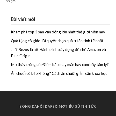
nhiệm.
Bài viết mới
Khám phá top 3 sân vận động lớn nhất thế giới hiện nay
Quà tặng cô giáo: Bí quyết chọn quà tri ân tinh tế nhất
Jeff Bezos là ai? Hành trình xây dựng đế chế Amazon và
Blue Origin
Mơ thấy trúng số: Điềm báo may mắn hay cạm bẫy tâm lý?
Ăn chuối có béo không? Cách ăn chuối giảm cân khoa học
BÓNG ĐÁ
HỎI ĐÁP
SỔ MƠ
TIỂU SỬ
TIN TỨC