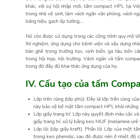
khác, với sự hội nhập mới, tấm compact HPL tại Việt
trong nhà vệ sinh, làm vách ngăn văn phòng, vách n
bảng hiệu, gạch ốp tường,…
Nó còn được sử dụng trong các công trình quy mô lớn
thí nghiệm, ứng dụng cho bệnh viện và xây dựng nhà 
bàn ghế trong trường học, vịnh biển, ga tàu, bến c
trong hội họp, hội trường. Vách ngăn và tấm comp
trong đó đầy đủ khai thác ứng dụng của họ.
IV. Cấu tạo của tấm Comp
Lớp trên cùng (lớp phủ): Đây là lớp trên cùng củ
này bảo vệ bề mặt tấm compact HPL khỏi những t
Lớp giấy trang trí: Lớp này quyết định màu sắc v
giấy trang trí, xử lý bằng keo MUF (melamine urê 
Lớp lõi (lớp giấy kraft): Phần lõi Lớp của một 
trong keo phenolic, sau đó được nén ở nhiệt độ 