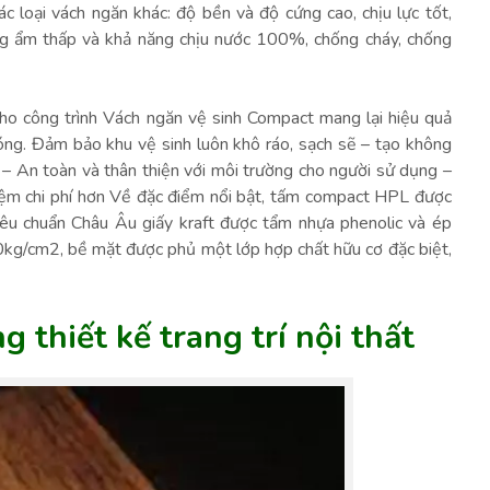
ác loại vách ngăn khác: độ bền và độ cứng cao, chịu lực tốt,
ờng ẩm thấp và khả năng chịu nước 100%, chống cháy, chống
cho công trình Vách ngăn vệ sinh Compact mang lại hiệu quả
chóng. Đảm bảo khu vệ sinh luôn khô ráo, sạch sẽ – tạo không
 – An toàn và thân thiện với môi trường cho người sử dụng –
kiệm chi phí hơn Về đặc điểm nổi bật, tấm compact HPL được
iêu chuẩn Châu Âu giấy kraft được tẩm nhựa phenolic và ép
0kg/cm2, bề mặt được phủ một lớp hợp chất hữu cơ đặc biệt,
 thiết kế trang trí nội thất