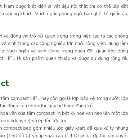
 Nam được biết đến là vật liệu nội thất chỉ có thể lắp đặt
găn phòng khách, Vách ngăn phòng ngủ, bàn ghế, tủ quần áo,
 và đóng vai trò rất quan trọng trong việc tạo ra các phòng
vệ sinh trong các công nghiệp lớn nhỏ. công viên, dùng làm
ảng, vách ngăn vệ sinh Dùng trong quân đội, quân khu dùng
act HPL là sản phẩm quen thuộc và được sử dụng rộng rãi,
act
a tấm compact HPL hay còn gọi là lớp bảo vệ trong suốt, lớp
ác động của ngoại lực gây hư hỏng đáng kể.
à hoa văn của tấm compact. In bất kỳ hoa văn nào lên một lớp
formaldehyde) và ép lên lớp lõi.
tấm compact bao gồm nhiều lớp giấy kraft đã qua xử lý nhúng
cao (150 độ C) và áp suất cao (1430 psi). Lớp lõi này quyết