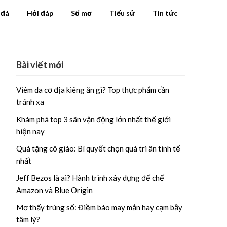
 đá
Hỏi đáp
Sổ mơ
Tiểu sử
Tin tức
Bài viết mới
Viêm da cơ địa kiêng ăn gì? Top thực phẩm cần
tránh xa
Khám phá top 3 sân vận động lớn nhất thế giới
hiện nay
Quà tặng cô giáo: Bí quyết chọn quà tri ân tinh tế
nhất
Jeff Bezos là ai? Hành trình xây dựng đế chế
Amazon và Blue Origin
Mơ thấy trúng số: Điềm báo may mắn hay cạm bẫy
tâm lý?