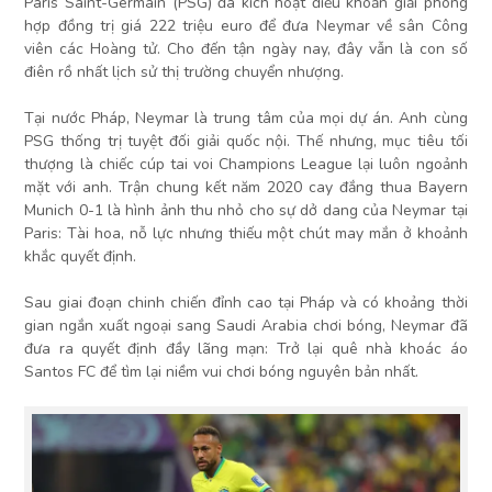
Paris Saint-Germain (PSG) đã kích hoạt điều khoản giải phóng
hợp đồng trị giá 222 triệu euro để đưa Neymar về sân Công
viên các Hoàng tử. Cho đến tận ngày nay, đây vẫn là con số
điên rồ nhất lịch sử thị trường chuyển nhượng.
Tại nước Pháp, Neymar là trung tâm của mọi dự án. Anh cùng
PSG thống trị tuyệt đối giải quốc nội. Thế nhưng, mục tiêu tối
thượng là chiếc cúp tai voi Champions League lại luôn ngoảnh
mặt với anh. Trận chung kết năm 2020 cay đắng thua Bayern
Munich 0-1 là hình ảnh thu nhỏ cho sự dở dang của Neymar tại
Paris: Tài hoa, nỗ lực nhưng thiếu một chút may mắn ở khoảnh
khắc quyết định.
Sau giai đoạn chinh chiến đỉnh cao tại Pháp và có khoảng thời
gian ngắn xuất ngoại sang Saudi Arabia chơi bóng, Neymar đã
đưa ra quyết định đầy lãng mạn: Trở lại quê nhà khoác áo
Santos FC để tìm lại niềm vui chơi bóng nguyên bản nhất.