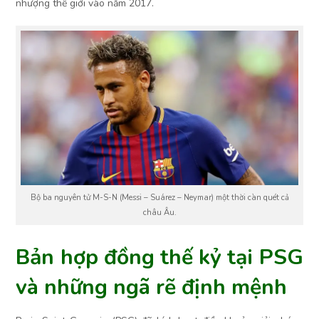
nhượng thế giới vào năm 2017.
Bộ ba nguyên tử M-S-N (Messi – Suárez – Neymar) một thời càn quét cả
châu Âu.
Bản hợp đồng thế kỷ tại PSG
và những ngã rẽ định mệnh