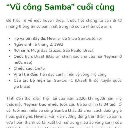
“Vũ công Samba” cuối cùng
Để hiểu rõ về một huyền thoại, trước hết chúng ta cần đi từ
những thông tin cơ bản nhất trong hồ sơ cá nhân của anh:
Họ và tên đầy đủ:
Neymar da Silva Santos Júnior
Ngày sinh:
5 tháng 2, 1992
Nơi sinh:
Mogi das Cruzes, São Paulo, Brazil
Quốc tịch:
Brazil (Đáp án chính xác cho câu hỏi
Neymar ở
nước nào
)
Chiều cao:
1m75
Vị trí thi đấu:
Tiền đạo cánh, Tiền vệ công, Hộ công
Câu lạc bộ hiện tại:
Santos FC (Brazil) & Đội tuyển quốc
gia Brazil
Tính đến thời điểm hiện tại của năm 2026, khi người hâm mộ
thắc mắc
Neymar bao nhiêu tuổi
, câu trả lời chính là
34 tuổi
. Ở
cái tuổi mà nhiều vũ công Samba khác đã chọn cách dưỡng già
hoặc giải nghệ, Neymar vẫn kiên cường đứng trên thảm cỏ xanh,
vừa hoàn thành cú tái xuất lịch sử trong màu áo vàng xanh của