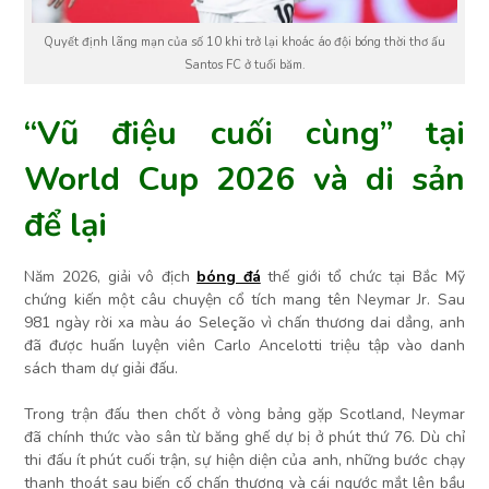
Quyết định lãng mạn của số 10 khi trở lại khoác áo đội bóng thời thơ ấu
Santos FC ở tuổi băm.
“Vũ điệu cuối cùng” tại
World Cup 2026 và di sản
để lại
Năm 2026, giải vô địch
bóng đá
thế giới tổ chức tại Bắc Mỹ
chứng kiến một câu chuyện cổ tích mang tên Neymar Jr. Sau
981 ngày rời xa màu áo Seleção vì chấn thương dai dẳng, anh
đã được huấn luyện viên Carlo Ancelotti triệu tập vào danh
sách tham dự giải đấu.
Trong trận đấu then chốt ở vòng bảng gặp Scotland, Neymar
đã chính thức vào sân từ băng ghế dự bị ở phút thứ 76. Dù chỉ
thi đấu ít phút cuối trận, sự hiện diện của anh, những bước chạy
thanh thoát sau biến cố chấn thương và cái ngước mắt lên bầu