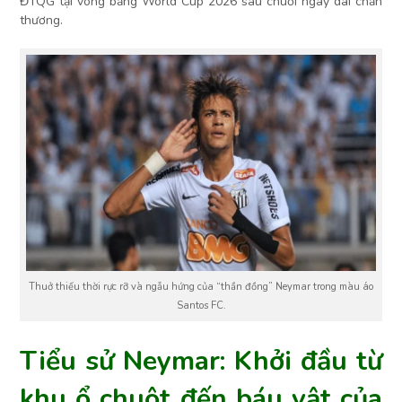
ĐTQG tại vòng bảng World Cup 2026 sau chuỗi ngày dài chấn
thương.
Thuở thiếu thời rực rỡ và ngẫu hứng của “thần đồng” Neymar trong màu áo
Santos FC.
Tiểu sử Neymar: Khởi đầu từ
khu ổ chuột đến báu vật của