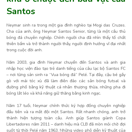
Santos
Neymar sinh ra trong một gia đình nghèo tại Mogi das Cruzes.
Cha của anh, ông Neymar Santos Senior, từng là một cầu thủ
bóng đá chuyên nghiệp. Chính người cha đã nhìn thấy tố chất
thiên bẩm và trở thành người thầy, người định hướng vĩ đại nhất
trong cuộc đời anh.
Năm 2003, gia đình Neymar chuyển đến Santos và anh gia
nhập học viện đào tạo trẻ danh tiếng của câu lạc bộ Santos FC
– nơi từng sản sinh ra “Vua bóng đá” Pelé. Tại đây, cậu bé gầy
gò với mái tóc xù đã làm điên đảo các sân bóng futsal và
đường phố bằng kỹ thuật cá nhân thượng thừa, những pha đi
bóng lắt léo và khả năng giữ thăng bằng kinh ngạc.
Năm 17 tuổi, Neymar chính thức ký hợp đồng chuyên nghiệp
đầu tiên và ra mắt đội một Santos. Rất nhanh chóng, anh trở
thành hiện tượng toàn cầu. Anh giúp Santos giành Copa
Libertadores năm 2011 – danh hiệu mà CLB đã mòn mỏi chờ đợi
suốt từ thời Pelé năm 1963. Những video phô diễn kỹ thuật của