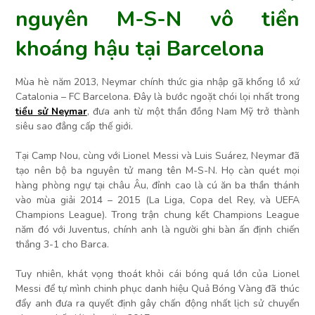
nguyên M-S-N vô tiền
khoáng hậu tại Barcelona
Mùa hè năm 2013, Neymar chính thức gia nhập gã khổng lồ xứ
Catalonia – FC Barcelona. Đây là bước ngoặt chói lọi nhất trong
tiểu sử Neymar
, đưa anh từ một thần đồng Nam Mỹ trở thành
siêu sao đẳng cấp thế giới.
Tại Camp Nou, cùng với Lionel Messi và Luis Suárez, Neymar đã
tạo nên bộ ba nguyên tử mang tên M-S-N. Họ càn quét mọi
hàng phòng ngự tại châu Âu, đỉnh cao là cú ăn ba thần thánh
vào mùa giải 2014 – 2015 (La Liga, Copa del Rey, và UEFA
Champions League). Trong trận chung kết Champions League
năm đó với Juventus, chính anh là người ghi bàn ấn định chiến
thắng 3-1 cho Barca.
Tuy nhiên, khát vọng thoát khỏi cái bóng quá lớn của Lionel
Messi để tự mình chinh phục danh hiệu Quả Bóng Vàng đã thúc
đẩy anh đưa ra quyết định gây chấn động nhất lịch sử chuyển