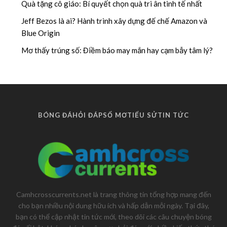
Quà tặng cô giáo: Bí quyết chọn quà tri ân tinh tế nhất
Jeff Bezos là ai? Hành trình xây dựng đế chế Amazon và
Blue Origin
Mơ thấy trúng số: Điềm báo may mắn hay cạm bẫy tâm lý?
BÓNG ĐÁ
HỎI ĐÁP
SỔ MƠ
TIỂU SỬ
TIN TỨC
Camhcrosscurrents.net là trang thông tin tổng hợp mang đến
cho bạn nhiều nội dung hữu ích và hấp dẫn mỗi ngày. Tại đây,
bạn có thể cập nhật tin tức mới, theo dõi các câu chuyện bóng