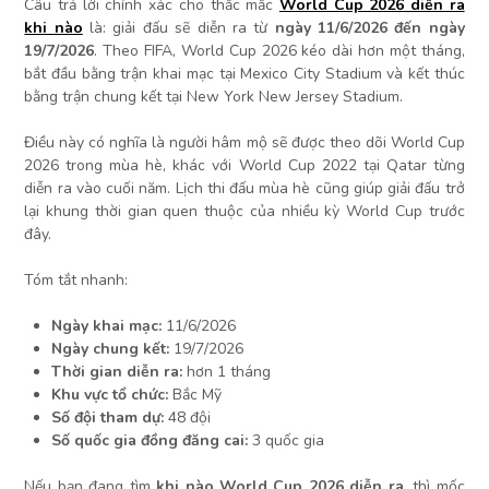
Câu trả lời chính xác cho thắc mắc
World Cup 2026 diễn ra
khi nào
là: giải đấu sẽ diễn ra từ
ngày 11/6/2026 đến ngày
19/7/2026
. Theo FIFA, World Cup 2026 kéo dài hơn một tháng,
bắt đầu bằng trận khai mạc tại Mexico City Stadium và kết thúc
bằng trận chung kết tại New York New Jersey Stadium.
Điều này có nghĩa là người hâm mộ sẽ được theo dõi World Cup
2026 trong mùa hè, khác với World Cup 2022 tại Qatar từng
diễn ra vào cuối năm. Lịch thi đấu mùa hè cũng giúp giải đấu trở
lại khung thời gian quen thuộc của nhiều kỳ World Cup trước
đây.
Tóm tắt nhanh:
Ngày khai mạc:
11/6/2026
Ngày chung kết:
19/7/2026
Thời gian diễn ra:
hơn 1 tháng
Khu vực tổ chức:
Bắc Mỹ
Số đội tham dự:
48 đội
Số quốc gia đồng đăng cai:
3 quốc gia
Nếu bạn đang tìm
khi nào World Cup 2026 diễn ra
, thì mốc