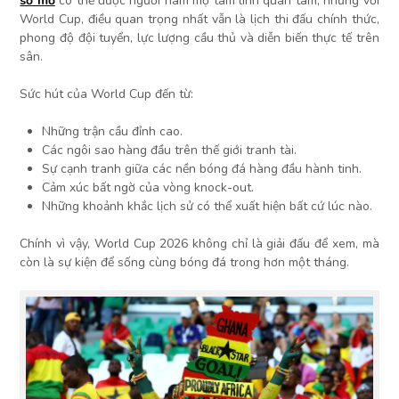
sổ mơ
có thể được người hâm mộ tâm linh quan tâm, nhưng với
World Cup, điều quan trọng nhất vẫn là lịch thi đấu chính thức,
phong độ đội tuyển, lực lượng cầu thủ và diễn biến thực tế trên
sân.
Sức hút của World Cup đến từ:
Những trận cầu đỉnh cao.
Các ngôi sao hàng đầu trên thế giới tranh tài.
Sự cạnh tranh giữa các nền bóng đá hàng đầu hành tinh.
Cảm xúc bất ngờ của vòng knock-out.
Những khoảnh khắc lịch sử có thể xuất hiện bất cứ lúc nào.
Chính vì vậy, World Cup 2026 không chỉ là giải đấu để xem, mà
còn là sự kiện để sống cùng bóng đá trong hơn một tháng.