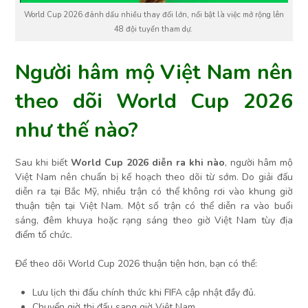
World Cup 2026 đánh dấu nhiều thay đổi lớn, nổi bật là việc mở rộng lên
48 đội tuyển tham dự.
Người hâm mộ Việt Nam nên
theo dõi World Cup 2026
như thế nào?
Sau khi biết
World Cup 2026 diễn ra khi nào
, người hâm mộ
Việt Nam nên chuẩn bị kế hoạch theo dõi từ sớm. Do giải đấu
diễn ra tại Bắc Mỹ, nhiều trận có thể không rơi vào khung giờ
thuận tiện tại Việt Nam. Một số trận có thể diễn ra vào buổi
sáng, đêm khuya hoặc rạng sáng theo giờ Việt Nam tùy địa
điểm tổ chức.
Để theo dõi World Cup 2026 thuận tiện hơn, bạn có thể:
Lưu lịch thi đấu chính thức khi FIFA cập nhật đầy đủ.
Chuyển giờ thi đấu sang giờ Việt Nam.