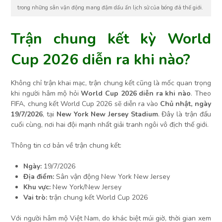
trong những sân vận động mang đậm dấu ấn lịch sử của bóng đá thế giới.
Trận chung kết kỳ World
Cup 2026 diễn ra khi nào?
Không chỉ trận khai mạc, trận chung kết cũng là mốc quan trọng
khi người hâm mộ hỏi
World Cup 2026 diễn ra khi nào
. Theo
FIFA, chung kết World Cup 2026 sẽ diễn ra vào
Chủ nhật, ngày
19/7/2026
, tại
New York New Jersey Stadium
. Đây là trận đấu
cuối cùng, nơi hai đội mạnh nhất giải tranh ngôi vô địch thế giới.
Thông tin cơ bản về trận chung kết:
Ngày:
19/7/2026
Địa điểm:
Sân vận động New York New Jersey
Khu vực:
New York/New Jersey
Vai trò:
trận chung kết World Cup 2026
Với người hâm mộ Việt Nam, do khác biệt múi giờ, thời gian xem