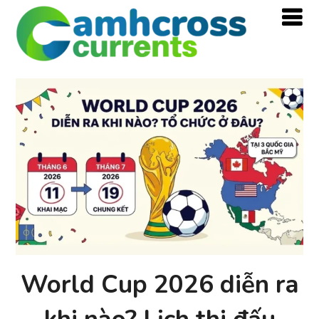
World Cup 2026 diễn ra