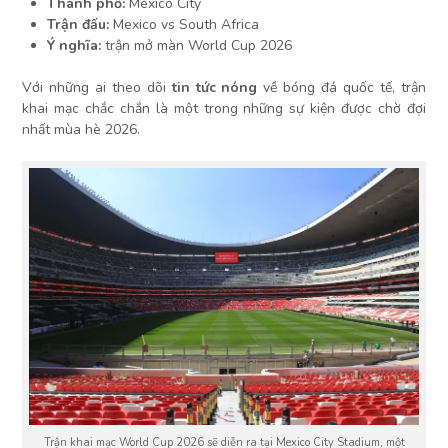
Thành phố:
Mexico City
Trận đấu:
Mexico vs South Africa
Ý nghĩa:
trận mở màn World Cup 2026
Với những ai theo dõi
tin tức nóng
về bóng đá quốc tế, trận
khai mạc chắc chắn là một trong những sự kiện được chờ đợi
nhất mùa hè 2026.
Trận khai mạc World Cup 2026 sẽ diễn ra tại Mexico City Stadium, một