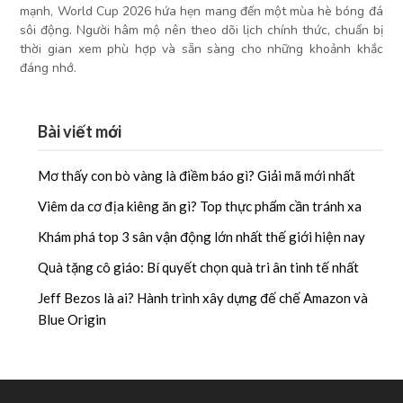
mạnh, World Cup 2026 hứa hẹn mang đến một mùa hè bóng đá
sôi động. Người hâm mộ nên theo dõi lịch chính thức, chuẩn bị
thời gian xem phù hợp và sẵn sàng cho những khoảnh khắc
đáng nhớ.
Bài viết mới
Mơ thấy con bò vàng là điềm báo gì? Giải mã mới nhất
Viêm da cơ địa kiêng ăn gì? Top thực phẩm cần tránh xa
Khám phá top 3 sân vận động lớn nhất thế giới hiện nay
Quà tặng cô giáo: Bí quyết chọn quà tri ân tinh tế nhất
Jeff Bezos là ai? Hành trình xây dựng đế chế Amazon và
Blue Origin